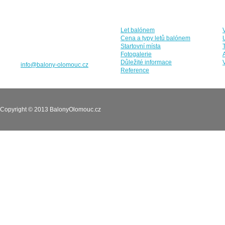
Kontaktní údaje
Kam dál?
Sp
Balóny Olomouc s.r.o.
Let balónem
Kaštanová 1055/14
Cena a typy letů balónem
779 00 Olomouc
Startovní místa
Fotogalerie
Tel: +420 774 255 585
Důležité informace
E-mail:
info@balony-olomouc.cz
Reference
Copyright © 2013 BalonyOlomouc.cz