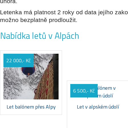
února.
Letenka má platnost 2 roky od data jejího zako
možno bezplatně prodloužit.
Nabídka letů v Alpách
22 000,- Kč
6 500,- Kč
Let balónem přes Alpy
Let v alpském údolí