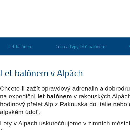
Let balónem
Cena a typy letů balónem
Let balónem v Alpách
Chcete-li zažít opravdový adrenalin a dobrodru
na expediční
let balónem
v rakouských Alpách
hodinový přelet Alp z Rakouska do Itálie nebo 
alpském údolí.
Lety v Alpách uskutečňujeme v zimních měsícíc